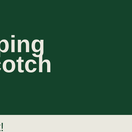
ping
cotch
!