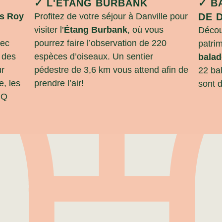
✓ L'ÉTANG BURBANK
✓ B
s Roy
Profitez de votre séjour à Danville pour
DE 
visiter l’
Étang Burbank
, où vous
Décou
vec
pourrez faire l’observation de 220
patri
 des
espèces d’oiseaux. Un sentier
balad
ur
pédestre de 3,6 km vous attend afin de
22 bal
e, les
prendre l’air!
sont 
BQ