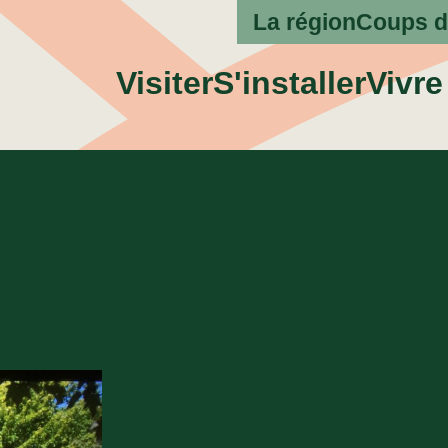
La région
Coups d
Visiter
S'installer
Vivre 