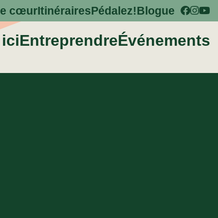
e cœur
Itinéraires
Pédalez!
Blogue
ici
Entreprendre
Événements