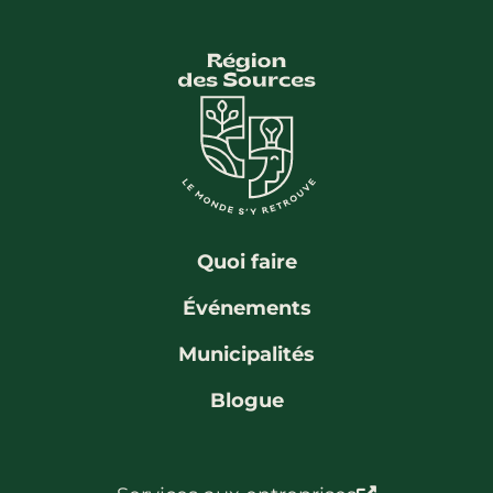
La région
Bénévolat
Communauté d’affaires
Coups de cœur
Travailleurs autonomes
Itinéraires
Pédalez!
Blogue
Quoi faire
Événements
Municipalités
Blogue