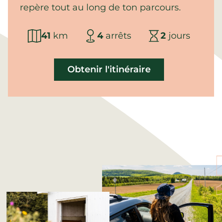
repère tout au long de ton parcours.
41
km
4
arrêts
2
jours
Obtenir l'itinéraire