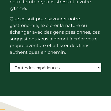
La région
Bénévolat
notre territoire, sans stress et à votre
Communauté d’affaires
Coups de cœur
rythme.
Travailleurs autonomes
Itinéraires
Que ce soit pour savourer notre
gastronomie, explorer la nature ou
Pédalez!
échanger avec des gens passionnés, ces
Blogue
suggestions vous aideront à créer votre
propre aventure et à tisser des liens
authentiques en chemin.