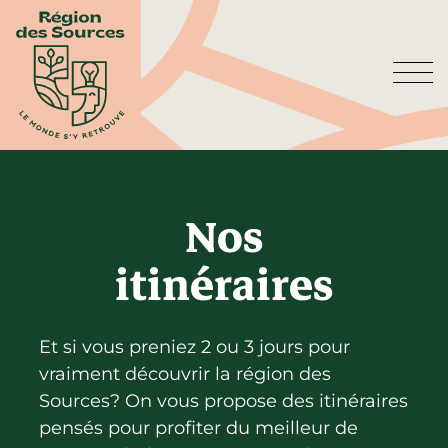
Visiter
Nos
S'installer
Attraits
itinéraires
Première visite
Vivre ici
La région
Itinéraires
Séjours exploratoires
Entreprendre
Activités et loisirs
Pédalez!
Et si vous preniez 2 ou 3 jours pour
Nouveaux résidents
Emploi et logement
vraiment découvrir la région des
Relève et démarrage
Événements
Sources? On vous propose des itinéraires
Vie démocratique
Porteurs de projet
pensés pour profiter du meilleur de