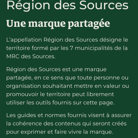
La région
Région des Sources
Bénévolat
Communauté d’affaires
Coups de cœur
Une marque partagée
Travailleurs autonomes
Itinéraires
Pédalez!
L’appellation Région des Sources désigne le
Blogue
territoire formé par les 7 municipalités de la
MRC des Sources.
Région des Sources est une marque
partagée, en ce sens que toute personne ou
organisation souhaitant mettre en valeur ou
promouvoir le territoire peut librement
utiliser les outils fournis sur cette page.
Les guides et normes fournis visent à assurer
la cohérence des contenus qui seront créés
pour exprimer et faire vivre la marque.