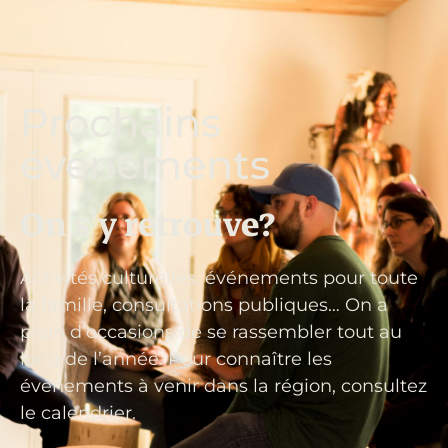
Prochains
événements
On s'y retrouve?
Activités culturelles, événements pour toute
la famille, consultations publiques… On a
plein d’occasions de se rassembler tout au
long de l’année. Pour connaître les
événements à venir dans la région, consultez
le calendrier.