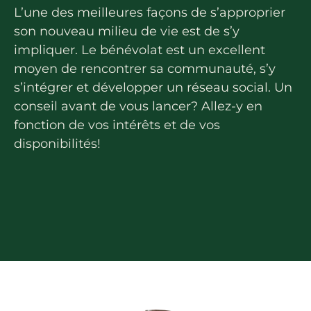
La région
Bénévolat
L’une des meilleures façons de s’approprier
Communauté d’affaires
Coups de cœur
son nouveau milieu de vie est de s’y
Travailleurs autonomes
impliquer. Le bénévolat est un excellent
Itinéraires
moyen de rencontrer sa communauté, s’y
Pédalez!
s’intégrer et développer un réseau social. Un
Blogue
conseil avant de vous lancer? Allez-y en
fonction de vos intérêts et de vos
disponibilités!