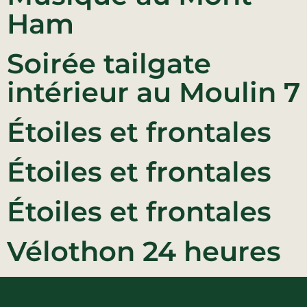
La région
Bénévolat
Communauté d’affaires
Ham
Coups de cœur
Travailleurs autonomes
Itinéraires
Soirée tailgate
Pédalez!
intérieur au Moulin 7
Blogue
Étoiles et frontales
Étoiles et frontales
Étoiles et frontales
Vélothon 24 heures