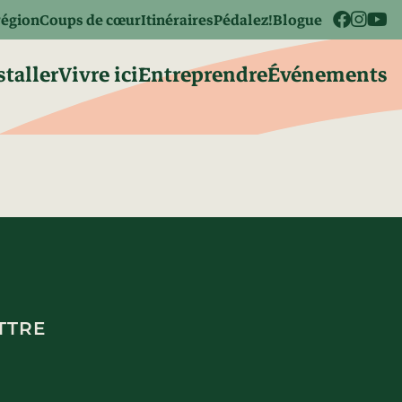
région
Coups de cœur
Itinéraires
Pédalez!
Blogue
staller
Vivre ici
Entreprendre
Événements
TTRE