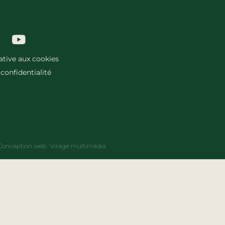
lative aux cookies
 confidentialité
Conception web :
Virage multimédia