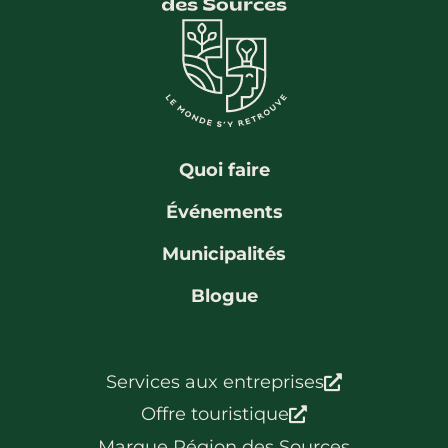
La région
Bénévolat
Communauté d’affaires
Coups de cœur
Travailleurs autonomes
Itinéraires
Pédalez!
Blogue
Quoi faire
Événements
Municipalités
Blogue
Services aux entreprises
Offre touristique
Marque Région des Sources