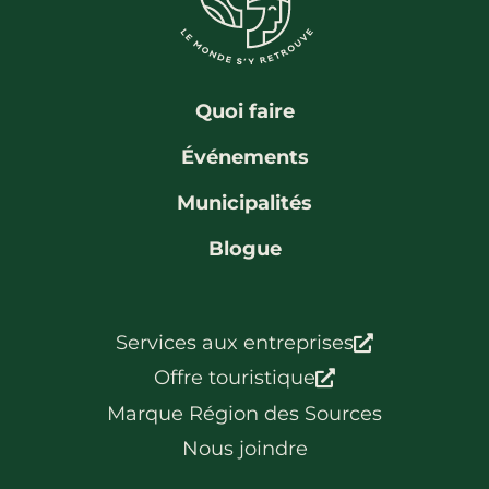
La région
Bénévolat
Communauté d’affaires
Coups de cœur
Travailleurs autonomes
Itinéraires
Quoi faire
Pédalez!
Événements
Blogue
Municipalités
Blogue
Services aux entreprises
Offre touristique
Marque Région des Sources
Nous joindre