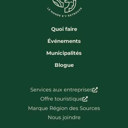
La région
Bénévolat
Communauté d’affaires
Coups de cœur
Travailleurs autonomes
Itinéraires
Quoi faire
Pédalez!
Événements
Blogue
Municipalités
Blogue
Services aux entreprises
Offre touristique
Marque Région des Sources
Nous joindre