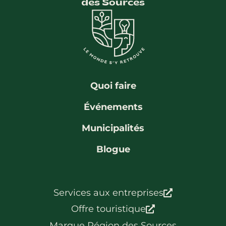
La région
Bénévolat
Communauté d’affaires
Coups de cœur
Travailleurs autonomes
Itinéraires
Pédalez!
Blogue
Quoi faire
Événements
Municipalités
Blogue
Services aux entreprises
Offre touristique
Marque Région des Sources