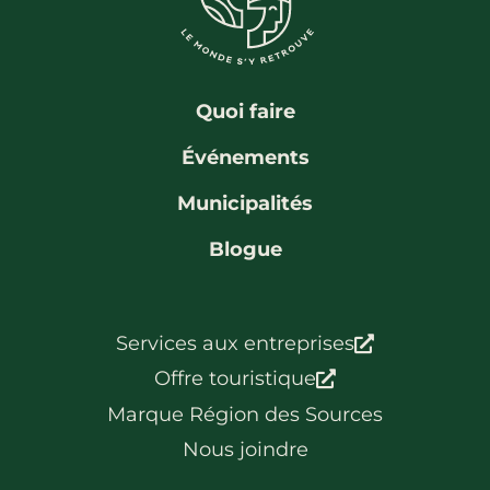
La région
Bénévolat
Communauté d’affaires
Coups de cœur
Travailleurs autonomes
Itinéraires
Quoi faire
Pédalez!
Événements
Blogue
Municipalités
Blogue
Services aux entreprises
Offre touristique
Marque Région des Sources
Nous joindre