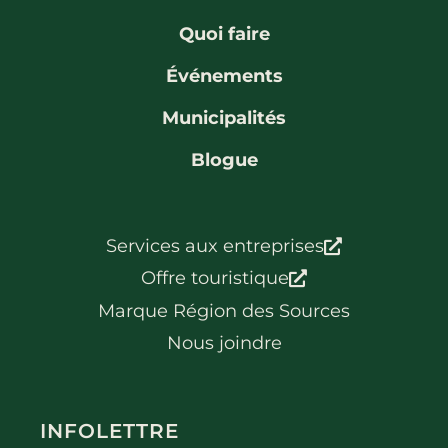
La région
Bénévolat
Communauté d’affaires
Coups de cœur
Quoi faire
Travailleurs autonomes
Itinéraires
Événements
Pédalez!
Municipalités
Blogue
Blogue
Services aux entreprises
Offre touristique
Marque Région des Sources
Nous joindre
INFOLETTRE