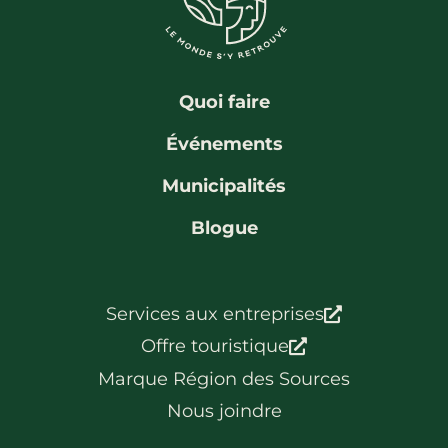
La région
Bénévolat
Communauté d’affaires
Coups de cœur
Travailleurs autonomes
Itinéraires
Quoi faire
Pédalez!
Événements
Blogue
Municipalités
Blogue
Services aux entreprises
Offre touristique
Marque Région des Sources
Nous joindre