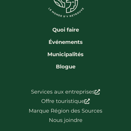
La région
Bénévolat
Communauté d’affaires
Coups de cœur
Travailleurs autonomes
Itinéraires
Quoi faire
Pédalez!
Événements
Blogue
Municipalités
Blogue
Services aux entreprises
Offre touristique
Marque Région des Sources
Nous joindre