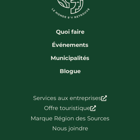
La région
Bénévolat
Communauté d’affaires
Coups de cœur
Travailleurs autonomes
Itinéraires
Quoi faire
Pédalez!
Événements
Blogue
Municipalités
Blogue
Services aux entreprises
Offre touristique
Marque Région des Sources
Nous joindre