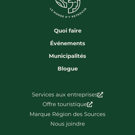
La région
Bénévolat
Communauté d’affaires
Coups de cœur
Travailleurs autonomes
Itinéraires
Quoi faire
Pédalez!
Événements
Blogue
Municipalités
Blogue
Services aux entreprises
Offre touristique
Marque Région des Sources
Nous joindre