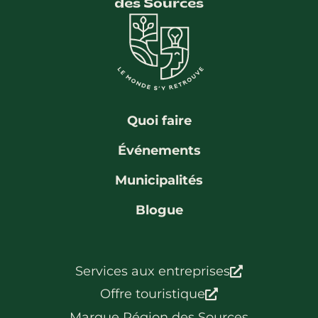
La région
Bénévolat
Communauté d’affaires
Coups de cœur
Travailleurs autonomes
Itinéraires
Pédalez!
Blogue
Quoi faire
Événements
Municipalités
Blogue
Services aux entreprises
Offre touristique
Marque Région des Sources