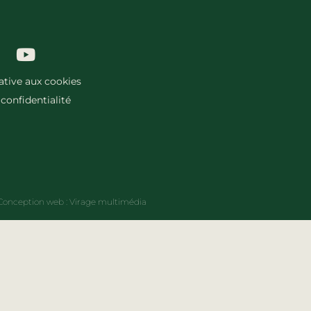
lative aux cookies
 confidentialité
Conception web :
Virage multimédia