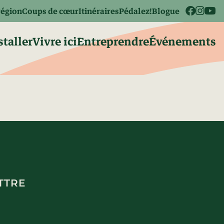
région
Coups de cœur
Itinéraires
Pédalez!
Blogue
staller
Vivre ici
Entreprendre
Événements
TTRE