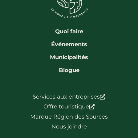
La région
Bénévolat
Communauté d’affaires
Coups de cœur
Travailleurs autonomes
Itinéraires
Quoi faire
Pédalez!
Événements
Blogue
Municipalités
Blogue
Services aux entreprises
Offre touristique
Marque Région des Sources
Nous joindre