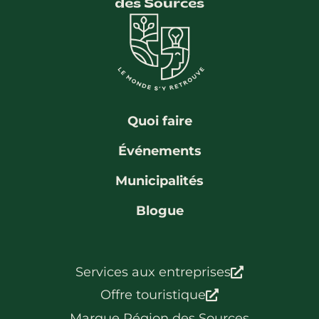
La région
Bénévolat
Communauté d’affaires
Coups de cœur
Travailleurs autonomes
Itinéraires
Pédalez!
Blogue
Quoi faire
Événements
Municipalités
Blogue
Services aux entreprises
Offre touristique
Marque Région des Sources