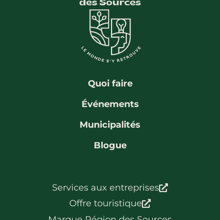
La région
Bénévolat
Communauté d’affaires
Coups de cœur
Travailleurs autonomes
Itinéraires
Pédalez!
Blogue
Quoi faire
Événements
Municipalités
Blogue
Services aux entreprises
Offre touristique
Marque Région des Sources