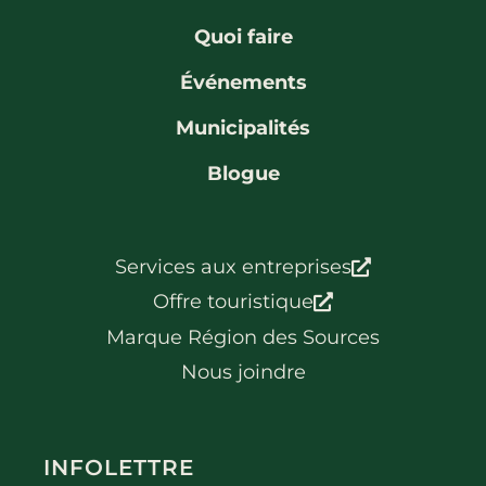
La région
Bénévolat
Communauté d’affaires
Coups de cœur
Quoi faire
Travailleurs autonomes
Itinéraires
Événements
Pédalez!
Municipalités
Blogue
Blogue
Services aux entreprises
Offre touristique
Marque Région des Sources
Nous joindre
INFOLETTRE