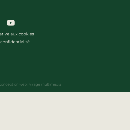
lative aux cookies
 confidentialité
Conception web :
Virage multimédia