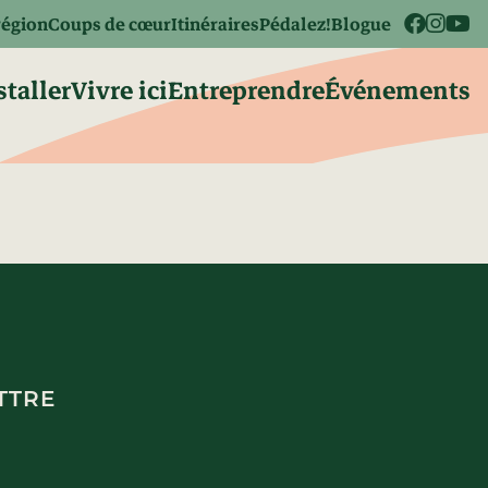
région
Coups de cœur
Itinéraires
Pédalez!
Blogue
staller
Vivre ici
Entreprendre
Événements
TTRE