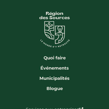
La région
Bénévolat
Communauté d’affaires
Coups de cœur
Travailleurs autonomes
Itinéraires
Pédalez!
Blogue
Quoi faire
Événements
Municipalités
Blogue