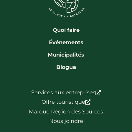
La région
Bénévolat
Communauté d’affaires
Coups de cœur
Travailleurs autonomes
Itinéraires
Quoi faire
Pédalez!
Événements
Blogue
Municipalités
Blogue
Services aux entreprises
Offre touristique
Marque Région des Sources
Nous joindre