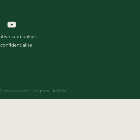
lative aux cookies
 confidentialité
Conception web :
Virage multimédia