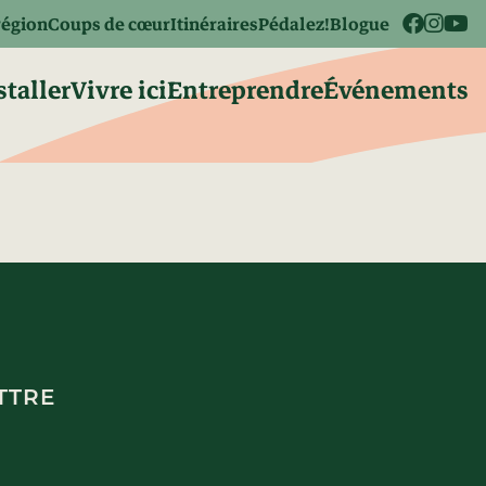
région
Coups de cœur
Itinéraires
Pédalez!
Blogue
staller
Vivre ici
Entreprendre
Événements
TTRE