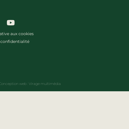
lative aux cookies
 confidentialité
Conception web :
Virage multimédia