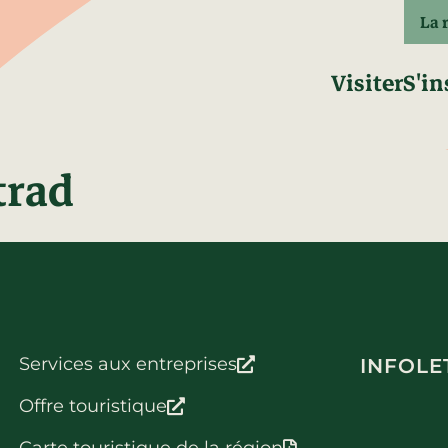
La 
Visiter
S'in
trad
Services aux entreprises
INFOLE
Offre touristique