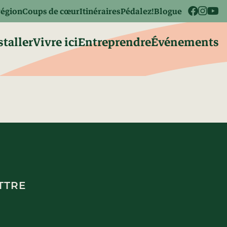
région
Coups de cœur
Itinéraires
Pédalez!
Blogue
staller
Vivre ici
Entreprendre
Événements
TTRE