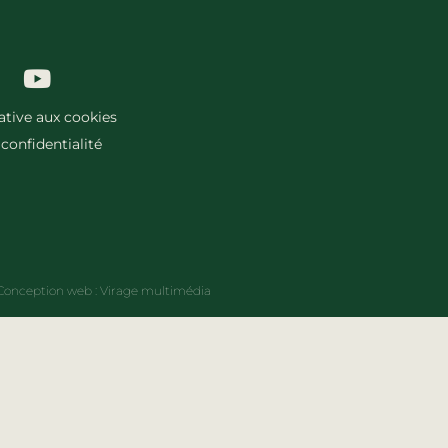
lative aux cookies
 confidentialité
Conception web :
Virage multimédia