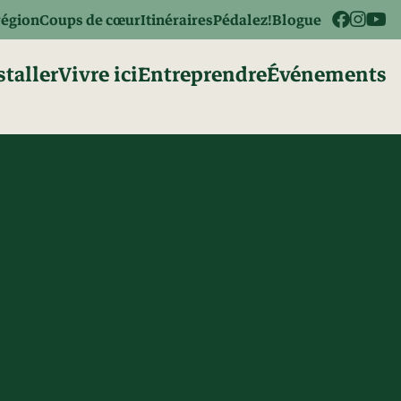
région
Coups de cœur
Itinéraires
Pédalez!
Blogue
staller
Vivre ici
Entreprendre
Événements