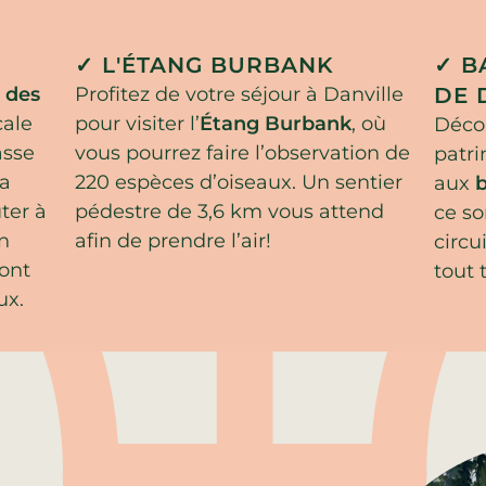
✓ L'ÉTANG BURBANK
✓ B
 des
Profitez de votre séjour à Danville
DE 
cale
pour visiter l’
Étang Burbank
, où
Décou
asse
vous pourrez faire l’observation de
patri
la
220 espèces d’oiseaux. Un sentier
aux
b
ter à
pédestre de 3,6 km vous attend
ce so
n
afin de prendre l’air!
circu
sont
tout
ux.