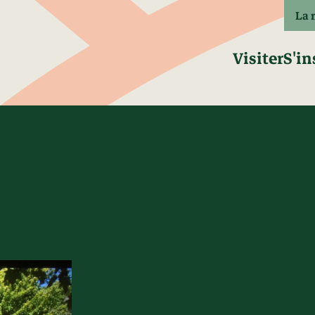
La 
Visiter
S'in