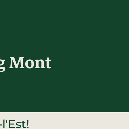
g Mont
l'Est!