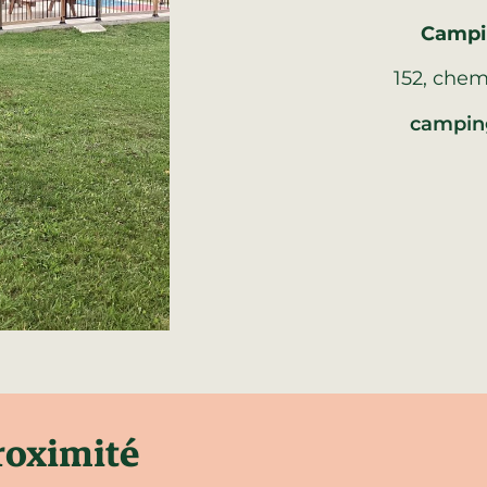
Campin
152, chem
campin
proximité