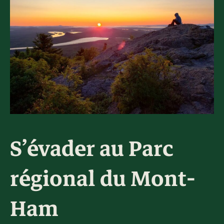
La région
Bénévolat
Communauté d’affaires
Coups de cœur
Travailleurs autonomes
Itinéraires
Pédalez!
Blogue
S’évader au Parc
régional du Mont-
Ham