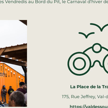
es Vendredis au Bord du Pit, le Carnaval d’hiver d
La Place de la T
175, Rue Jeffrey, Val
https://valdessou