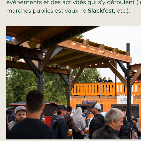
événements et des activités qui s’y déroulent (l
marchés publics estivaux, le
Slackfest
, etc.).