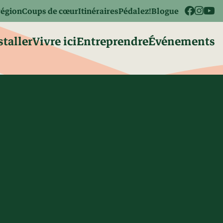
région
Coups de cœur
Itinéraires
Pédalez!
Blogue
staller
Vivre ici
Entreprendre
Événements