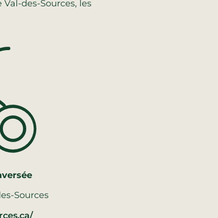
e Val-des-Sources, les
raversée
-des-Sources
rces.ca/