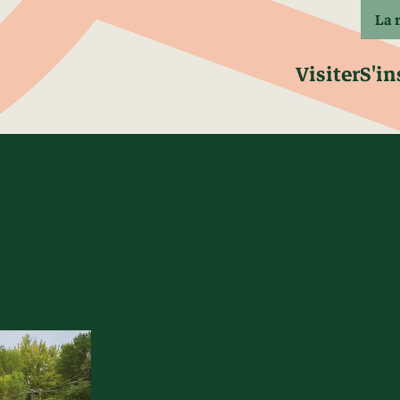
La 
Visiter
S'in