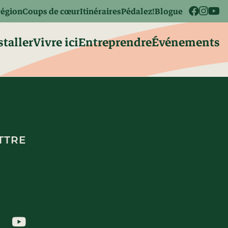
région
Coups de cœur
Itinéraires
Pédalez!
Blogue
staller
Vivre ici
Entreprendre
Événements
TTRE