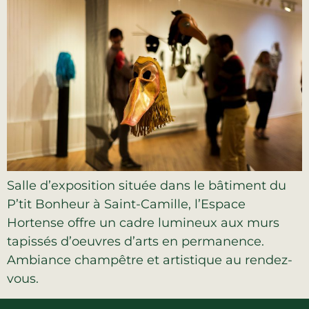
La région
Bénévolat
Communauté d’affaires
Coups de cœur
Travailleurs autonomes
Itinéraires
Pédalez!
Blogue
Salle d’exposition située dans le bâtiment du
P’tit Bonheur à Saint-Camille, l’Espace
Hortense offre un cadre lumineux aux murs
tapissés d’oeuvres d’arts en permanence.
Ambiance champêtre et artistique au rendez-
vous.