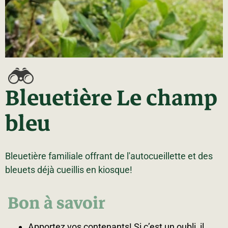
La région
Bénévolat
Communauté d’affaires
Coups de cœur
Travailleurs autonomes
Itinéraires
Pédalez!
Blogue
Bleuetière Le champ
bleu
Bleuetière familiale offrant de l'autocueillette et des
bleuets déjà cueillis en kiosque!
Bon à savoir
Apportez vos contenants! Si c’est un oubli, il