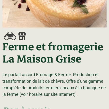
La région
Bénévolat
Communauté d’affaires
Coups de cœur
Travailleurs autonomes
Itinéraires
Pédalez!
Blogue
Ferme et fromagerie
La Maison Grise
Le parfait accord Fromage & Ferme. Production et
transformation de lait de chèvre. Offre d'une gamme
complète de produits fermiers locaux à la boutique de
la ferme (voir horaire sur site Internet).