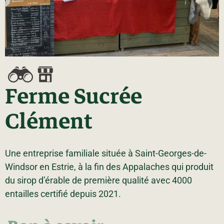
La région
Bénévolat
Communauté d’affaires
Coups de cœur
Travailleurs autonomes
Itinéraires
Pédalez!
Blogue
Ferme Sucrée
Clément
Une entreprise familiale située à Saint-Georges-de-
Windsor en Estrie, à la fin des Appalaches qui produit
du sirop d’érable de première qualité avec 4000
entailles certifié depuis 2021.