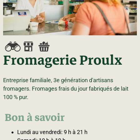
La région
Bénévolat
Communauté d’affaires
Coups de cœur
Travailleurs autonomes
Itinéraires
Pédalez!
Blogue
Fromagerie Proulx
Entreprise familiale, 3e génération d'artisans
fromagers. Fromages frais du jour fabriqués de lait
100 % pur.
Bon à savoir
Lundi au vendredi: 9 h à 21 h