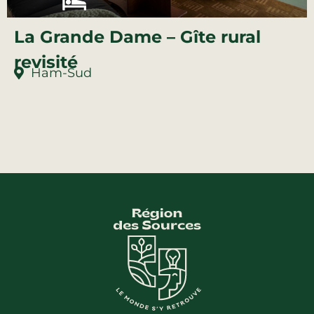
La Grande Dame – Gîte rural
revisité
Ham-Sud