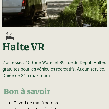
La région
Bénévolat
Communauté d’affaires
Coups de cœur
Travailleurs autonomes
Itinéraires
Pédalez!
Blogue
Halte VR
2 adresses: 150, rue Water et 39, rue du Dépôt. Haltes
gratuites pour les véhicules récréatifs. Aucun service.
Durée de 24 h maximum.
Bon à savoir
Ouvert de mai à octobre