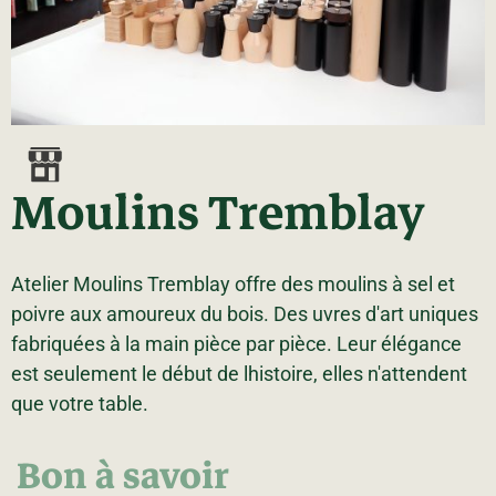
La région
Bénévolat
Communauté d’affaires
Coups de cœur
Travailleurs autonomes
Itinéraires
Pédalez!
Blogue
Moulins Tremblay
Atelier Moulins Tremblay offre des moulins à sel et
poivre aux amoureux du bois. Des uvres d'art uniques
fabriquées à la main pièce par pièce. Leur élégance
est seulement le début de lhistoire, elles n'attendent
que votre table.
Bon à savoir