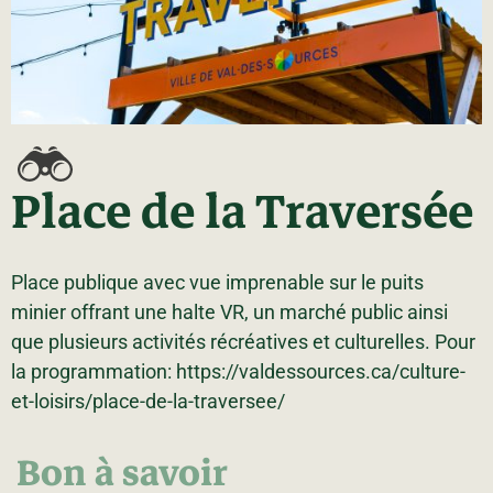
La région
Bénévolat
Communauté d’affaires
Coups de cœur
Travailleurs autonomes
Itinéraires
Pédalez!
Blogue
Place de la Traversée
Place publique avec vue imprenable sur le puits
minier offrant une halte VR, un marché public ainsi
que plusieurs activités récréatives et culturelles. Pour
la programmation: https://valdessources.ca/culture-
et-loisirs/place-de-la-traversee/
Bon à savoir