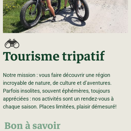
La région
Bénévolat
Communauté d’affaires
Coups de cœur
Travailleurs autonomes
Itinéraires
Pédalez!
Blogue
Tourisme tripatif
Notre mission : vous faire découvrir une région
incroyable de nature, de culture et d’aventures.
Parfois insolites, souvent éphémères, toujours
appréciées : nos activités sont un rendez-vous à
chaque saison. Places limitées, plaisir démesuré!
Bon à savoir