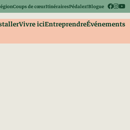
région
Coups de cœur
Itinéraires
Pédalez!
Blogue
staller
Vivre ici
Entreprendre
Événements