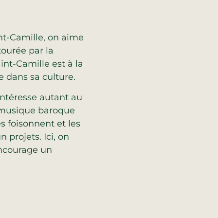
int-Camille, on aime
tourée par la
int-Camille est à la
e dans sa culture.
intéresse autant au
a musique baroque
es foisonnent et les
 projets. Ici, on
encourage un