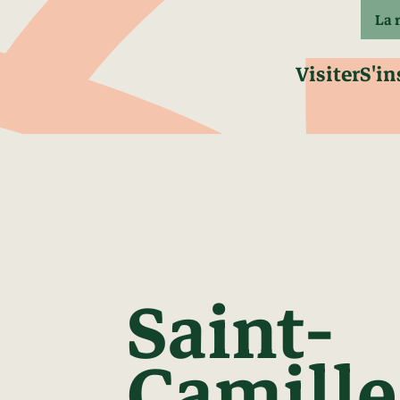
La 
Visiter
S'in
Saint-
Camille