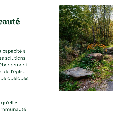
eauté
a capacité à
es solutions
’hébergement
 de l’église
 que quelques
 qu’elles
e communauté