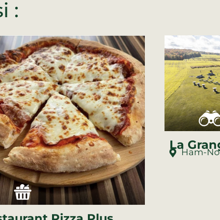
 :
La Gran
Ham-No
taurant Pizza Plus