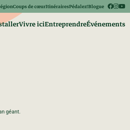
région
Coups de cœur
Itinéraires
Pédalez!
Blogue
staller
Vivre ici
Entreprendre
Événements
an géant.