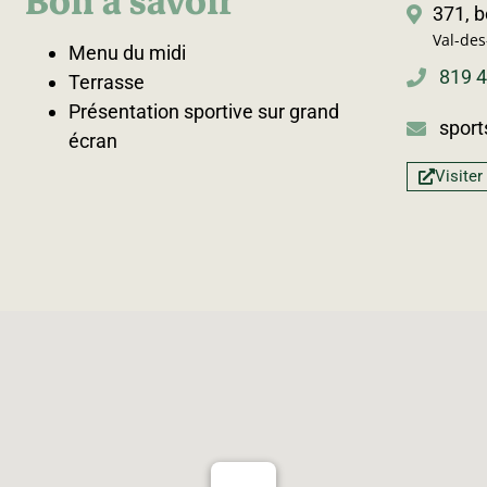
Bon à savoir
371, b
Val-des
Menu du midi
819 
Terrasse
Présentation sportive sur grand
spor
écran
Visiter