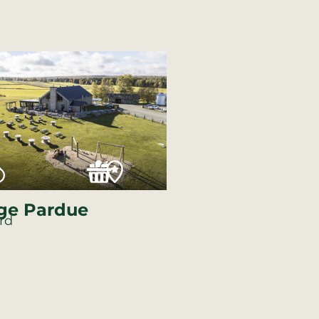
ge Pardue
rd