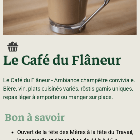
La région
Bénévolat
Communauté d’affaires
Coups de cœur
Travailleurs autonomes
Itinéraires
Pédalez!
Blogue
Le Café du Flâneur
Le Café du Flâneur - Ambiance champêtre conviviale.
Bière, vin, plats cuisinés variés, röstis garnis uniques,
repas léger à emporter ou manger sur place.
Bon à savoir
Ouvert de la fête des Mères à la fête du Travail,