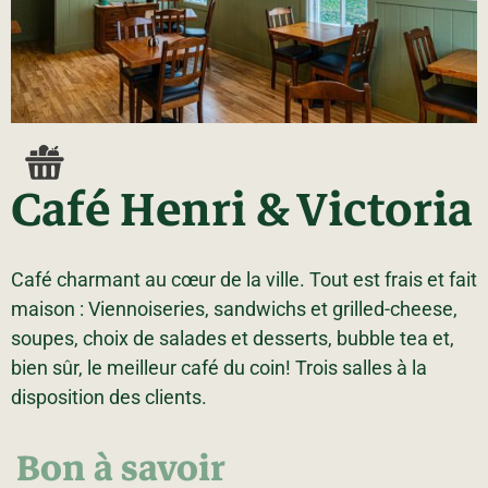
La région
Bénévolat
Communauté d’affaires
Coups de cœur
Travailleurs autonomes
Itinéraires
Pédalez!
Blogue
Café Henri & Victoria
Café charmant au cœur de la ville. Tout est frais et fait
maison : Viennoiseries, sandwichs et grilled-cheese,
soupes, choix de salades et desserts, bubble tea et,
bien sûr, le meilleur café du coin! Trois salles à la
disposition des clients.
Bon à savoir