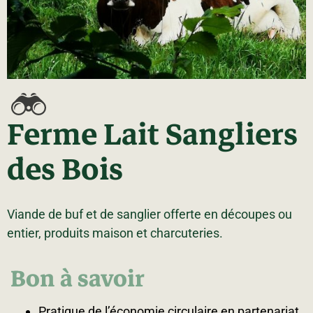
La région
Bénévolat
Communauté d’affaires
Coups de cœur
Travailleurs autonomes
Itinéraires
Pédalez!
Blogue
Ferme Lait Sangliers
des Bois
Viande de buf et de sanglier offerte en découpes ou
entier, produits maison et charcuteries.
Bon à savoir
Pratique de l’économie circulaire en partenariat