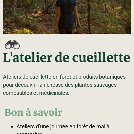
La région
Bénévolat
Communauté d’affaires
Coups de cœur
Travailleurs autonomes
Itinéraires
Pédalez!
Blogue
L'atelier de cueillette
Ateliers de cueillette en forêt et produits botaniques
pour découvrir la richesse des plantes sauvages
comestibles et médicinales.
Bon à savoir
Ateliers d’une journée en forêt de mai à