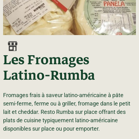
La région
Bénévolat
Communauté d’affaires
Coups de cœur
Travailleurs autonomes
Itinéraires
Pédalez!
Blogue
Les Fromages
Latino-Rumba
Fromages frais à saveur latino-américaine à pâte
semi-ferme, ferme ou à griller, fromage dans le petit
lait et cheddar. Resto Rumba sur place offrant des
plats de cuisine typiquement latino-américaine
disponibles sur place ou pour emporter.