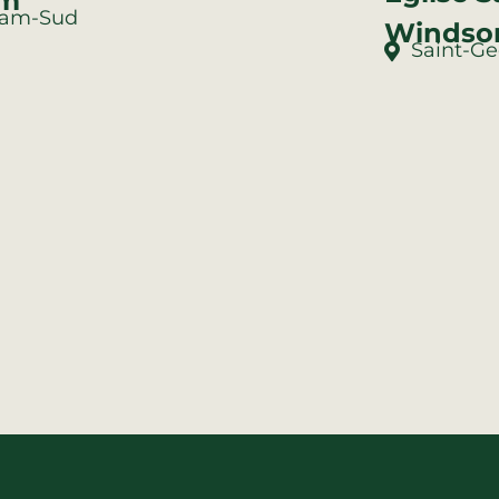
m
am-Sud
Windso
Saint-G