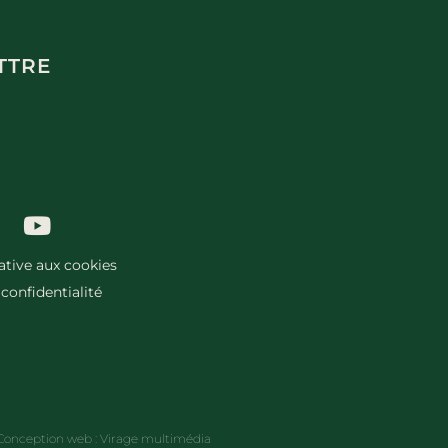
TTRE
lative aux cookies
 confidentialité
Conception web :
Virage multimédia