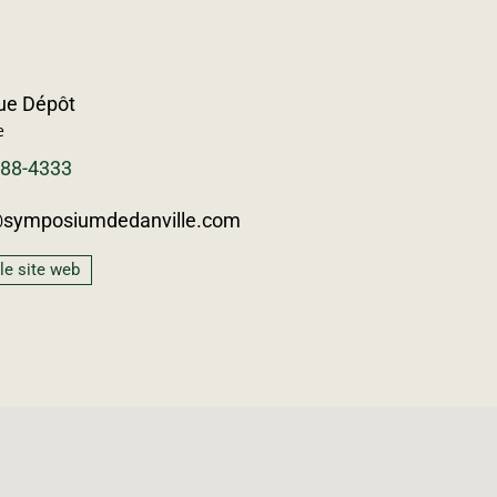
rue Dépôt
e
588-4333
@symposiumdedanville.com
 le site web