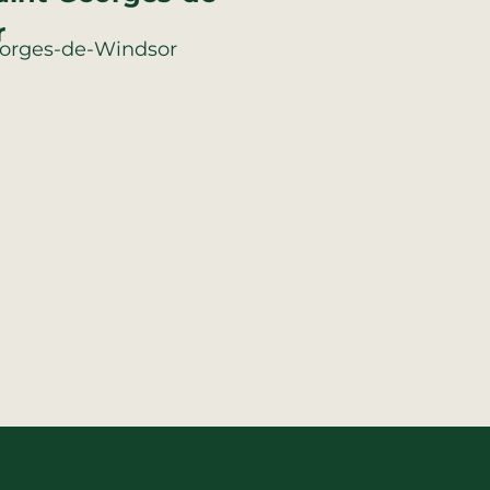
r
eorges-de-Windsor