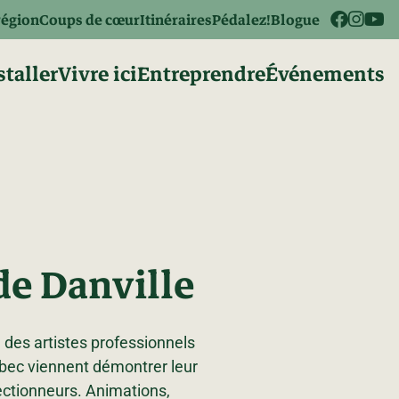
région
Coups de cœur
Itinéraires
Pédalez!
Blogue
staller
Vivre ici
Entreprendre
Événements
de Danville
ù des artistes professionnels
ébec viennent démontrer leur
lectionneurs. Animations,